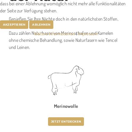
dass bei einer Ablehnung womöglich nicht mehr alle Funktionalitäten
der Seite zur Verfügung stehen.
Genießen Sie Ihre Nächte doch in den natürlichsten Stoffen,
AKZEPTIEREN
ABLEHNEN
die uns die Natur gibt.
Dazu zählen Naturhaare von Merinoschafen und Kamelen
Weitere Informationen
|
Impressum
ohne chemische Behandlung, sowie Naturfasern wie Tencel
und Leinen.
Merinowolle
JETZT ENTDECKEN