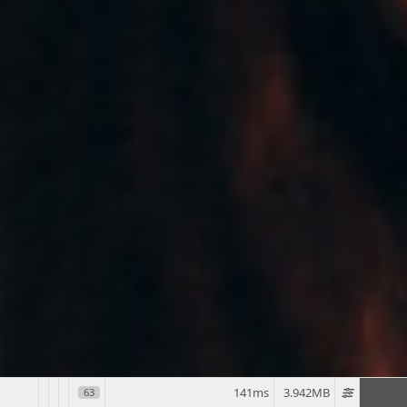
141ms
3.942MB
63