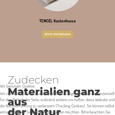
TENCEL Kastenhusse
JETZT ENTDECKEN
Zudecken
Wir benutzen Cookies
Materialien ganz
Wir nutzen Cookies auf unserer Website. Einige von ihnen sind essenziell
aus
für den Betrieb der Seite, während andere uns helfen, diese Website und
die Nutzererfahrung zu verbessern (Tracking Cookies). Sie können selbst
der Natur
entscheiden, ob Sie die Cookies zulassen möchten. Bitte beachten Sie,