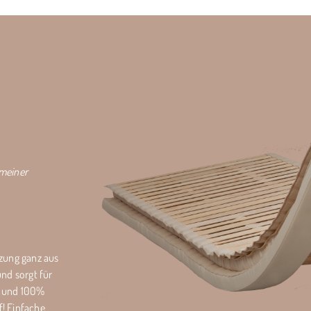
 meiner
zung ganz aus
nd sorgt für
z und 100%
! Einfache