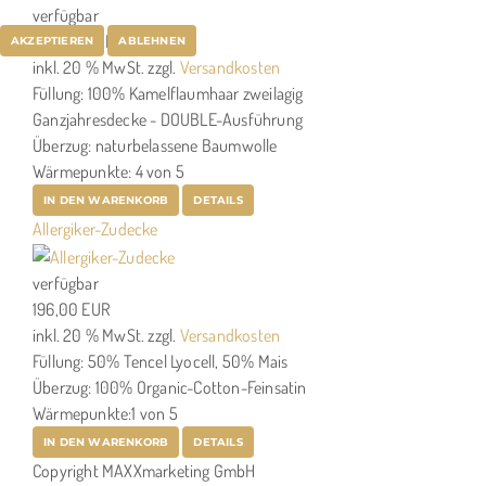
verfügbar
368,00 EUR
AKZEPTIEREN
ABLEHNEN
inkl. 20 % MwSt.
zzgl.
Versandkosten
Füllung: 100% Kamelflaumhaar zweilagig
Ganzjahresdecke - DOUBLE-Ausführung
Überzug: naturbelassene Baumwolle
Wärmepunkte: 4 von 5
IN DEN WARENKORB
DETAILS
Allergiker-Zudecke
verfügbar
196,00 EUR
inkl. 20 % MwSt.
zzgl.
Versandkosten
Füllung: 50% Tencel Lyocell, 50% Mais
Überzug: 100% Organic-Cotton-Feinsatin
Wärmepunkte:1 von 5
IN DEN WARENKORB
DETAILS
Copyright MAXXmarketing GmbH