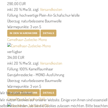
290,00 EUR
inkl. 20 % MwSt.
zzgl.
Versandkosten
Füllung: hochwertige Plein-Air-Schafschur-Wolle
Überzug: naturbelassene Baumwolle
Wärmepunkte: 3 von 5
IN DEN WARENKORB
DETAILS
Camelhaar-Zudecke-Mono
verfügbar
314,00 EUR
inkl. 20 % MwSt.
zzgl.
Versandkosten
Füllung: 100% Kamelflaumhaar
Ganzjahresdecke - MONO-Ausführung
Überzug: naturbelassene Baumwolle
Wärmepunkte: 3 von 5
Wir benutzen Cookies
IN DEN WARENKORB
DETAILS
Camelhaar-Zudecke-DUO
Wir nutzen Cookies auf unserer Website. Einige von ihnen sind essenziel
selbst entscheiden, ob Sie die Cookies zulassen möchten. Bitte beachten